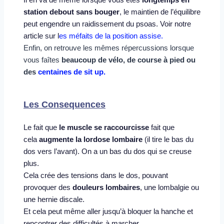
station debout
sans bouger
, le maintien de l’équilibre 
peut engendre un raidissement du psoas. Voir notre 
article sur l
es méfaits de la position assise.
Enfin, on retrouve les mêmes répercussions lorsque 
vous faîtes 
beaucoup de vélo, de course à pied ou 
des 
centaines de sit up
. 
Les Consequences
Le fait que 
le muscle se raccourcisse
 fait que 
cela 
augmente la lordose lombaire
 (il tire le bas du 
dos vers l’avant). On a un bas du dos qui se creuse 
plus.
Cela crée des tensions dans le dos, pouvant 
provoquer des 
douleurs lombaires
, une lombalgie ou 
une hernie discale. 
Et cela peut même aller jusqu’à bloquer la hanche et 
rencontrer des difficultés à marcher.