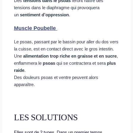
Des 
tensions dans le psoas
 feront naître des 
tensions dans le diaphragme qui provoquera 
un 
sentiment d’oppression
.  
Muscle Poubelle 
Le psoas, passant par le bassin pour aller du dos vers 
la cuisse, est en contact direct avec le gros intestin. 
Une 
alimentation trop riche en graisse et en sucre
, 
enflammera le 
psoas
 qui se contractera et sera 
plus 
raide
. 
Des douleurs psoas et ventre peuvent alors 
apparaître.  
LES SOLUTIONS
Elles sont de 2 types. Dans un premier temps, 