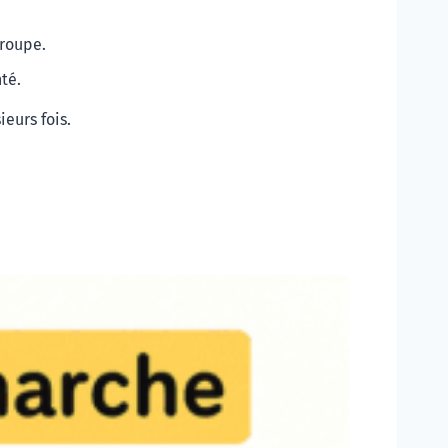
groupe.
té. 
ieurs fois.