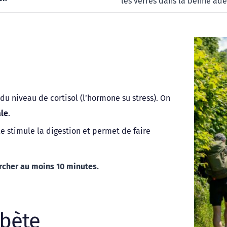
les verres dans la benne adé
 
 
u niveau de cortisol (l’hormone su stress). On 
ale
.
Si la marche est pratiquée après un repas, elle stimule la digestion et permet de faire 
rcher au moins 10 minutes.
 
abète 